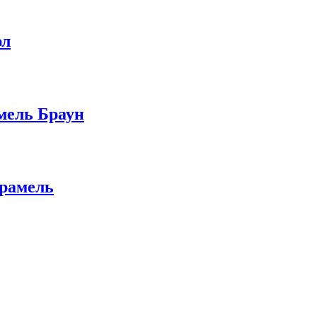
рл
мель Браун
арамель