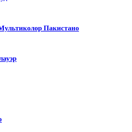
— Мультиколор Пакистано
лауэр
о