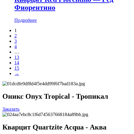
Фиорентино
Подробнее
1
2
3
4
…
13
14
15
→
Оникс Onyx Tropical - Тропикал
Заказать
Кварцит Quartzite Acqua - Аква