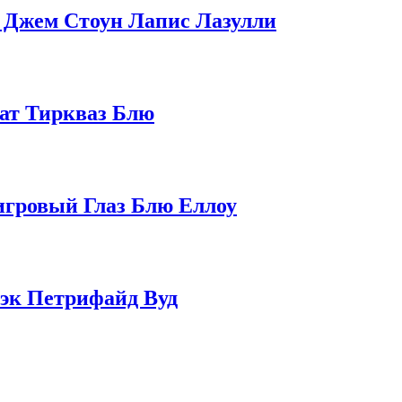
— Джем Стоун Лапис Лазулли
гат Тиркваз Блю
Тигровый Глаз Блю Еллоу
лэк Петрифайд Вуд