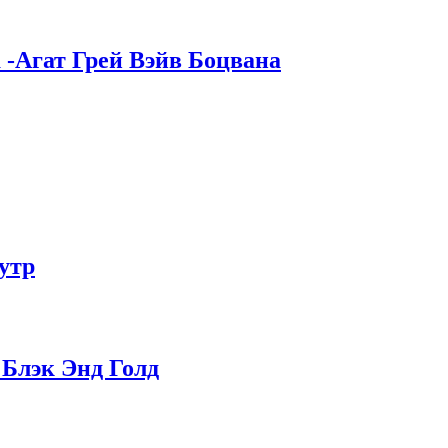
 -Агат Грей Вэйв Боцвана
утр
 Блэк Энд Голд