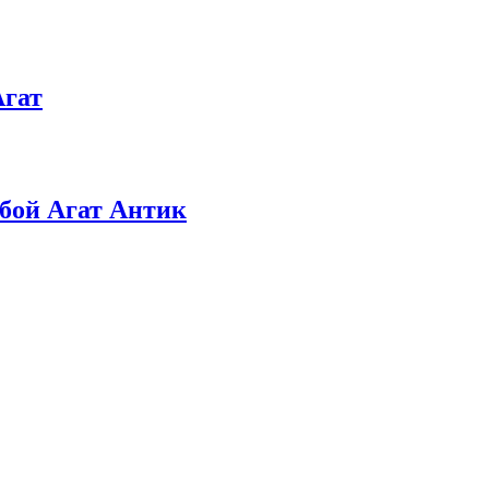
Агат
убой Агат Антик